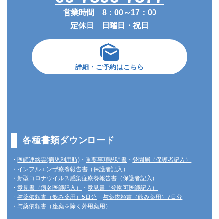
営業時間 8：00～17：00
定休日 日曜日・祝日
詳細・ご予約はこちら
各種書類ダウンロード
・
医師連絡票(病児利用時)
・
重要事項説明書
・
登園届（保護者記入）
・
インフルエンザ療養報告書（保護者記入）
・
新型コロナウイルス感染症療養報告書（保護者記入）
・
意見書（病名医師記入）
・
意見書（登園可医師記入）
・
与薬依頼書（飲み薬用）5日分
・
与薬依頼書（飲み薬用）7日分
・
与薬依頼書（座薬を除く外用薬用）