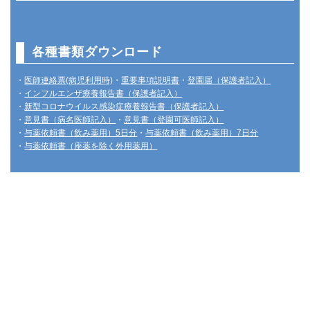
各種書類ダウンロード
・
医師連絡票(病児利用時)
・
重要事項説明書
・
登園届（保護者記入）
・
インフルエンザ療養報告書（保護者記入）
・
新型コロナウイルス感染症療養報告書（保護者記入）
・
意見書（病名医師記入）
・
意見書（登園可医師記入）
・
与薬依頼書（飲み薬用）5日分
・
与薬依頼書（飲み薬用）7日分
・
与薬依頼書（座薬を除く外用薬用）